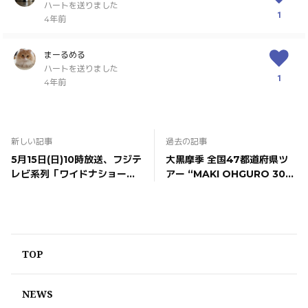
ハートを送りました
1
4年前
まーるめる
ハートを送りました
1
4年前
新しい記事
過去の記事
5月15日(日)10時放送、フジテ
大黒摩季 全国47都道府県ツ
レビ系列「ワイドナショー」
アー “MAKI OHGURO 30th
に出演いたします！
Anniversary Best Live
Tour 2022-23 -SPARKLE-
Powerd by CHAMPAGNE
COLLET” バンド・メンバー
決定！
TOP
NEWS