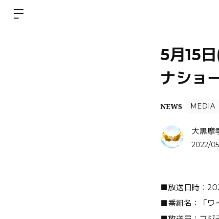
5月15
ナショ
NEWS
MEDIA
大黒摩
2022/05
■放送日時：2022年
■番組名：「ワ
■放送局：フジ