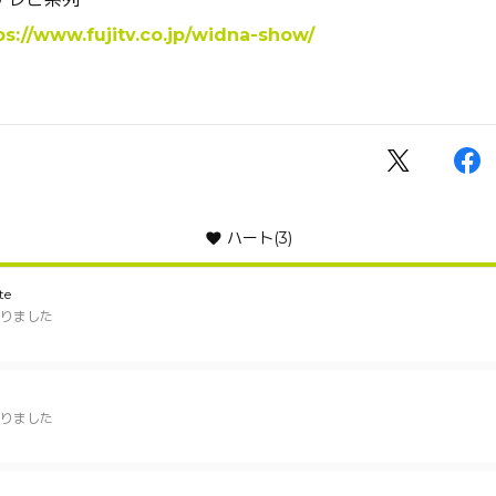
ps://www.fujitv.co.jp/widna-show/
ハート
(3)
te
りました
りました