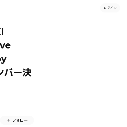
ログイン
I
ive
by
メンバー決
フォロー