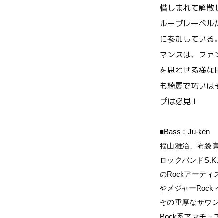
惜しまれて解散
ループレーベル
に参加している
マンスは、ファ
を思わせる様な
も綺麗で巧いは
プは必見！
■Bass
：
Ju-ken
福山雅治、布袋
ロックバンド
S.K.
の
Rock
アーティ
やメジャー
Rock
その重厚なサウ
Rock
系アマチュ