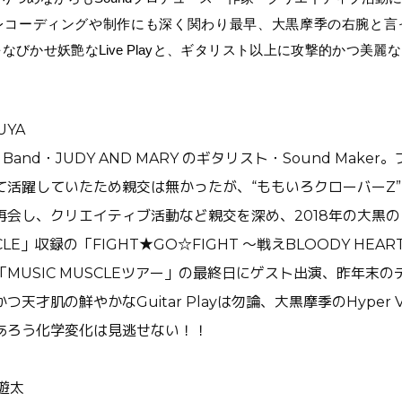
レコーディングや制作にも深く関わり最早、大黒摩季の右腕と言
をなびかせ妖艶な
Live Play
と、ギタリスト以上に攻撃的かつ美麗な
UYA
 Band・JUDY AND MARY のギタリスト・Sound Make
活躍していたため親交は無かったが、“ももいろクローバーZ”の
再会し、クリエイティブ活動など親交を深め、2018年の大黒
SCLE」収録の「FIGHT★GO☆FIGHT ～戦えBLOODY HE
MUSIC MUSCLEツアー」の最終日にゲスト出演、昨年末
天才肌の鮮やかなGuitar Playは勿論、大黒摩季のHyper Vo
あろう化学変化は見逃せない！！
遊太