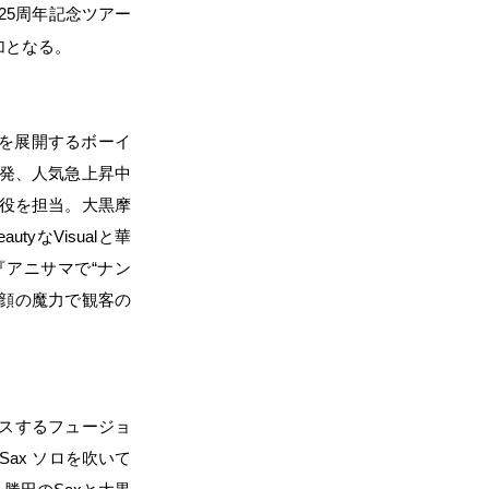
25
周年記念ツアー
加となる。
を展開するボーイ
ト発、人気急上昇中
役を担当。大黒摩
eauty
な
Visual
と華
『アニサマで
“
ナン
笑顔の魔力で観客の
スするフュージョ
Sax
ソロを吹いて