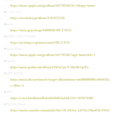
https://itunes.apple.com/jp/album/1657593382?ls=1&app=itunes
■レコチョク
https://recochoku.jp/album/A1024552526
■mora
https://mora.jp/package/43000020/JBCZ-9135/
■BEING GIZA STUDIO
https://sp.being.co.jp/music/maki/JBCZ-9135
■Apple Music
https://music.apple.com/jp/album/1657593382?app=itunes&ls=1
■Spotify
https://open.spotify.com/album/1T6GaVpy7CMjS4hVgsfFy
■LINE MUSIC
https://music.line.me/launch?target=album&item=mb0000000002a9b845&c
c=JP&v=1
■AWA
https://s.awa.fm/album/8bdcab6504823ad4dc23?t=1670576488
■YouTube Music
https://music.youtube.com/playlist?list=OLAK5uy_kiUTuc238adER15Wb1