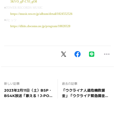
3KVO_gP-CYl_gO8
■TOWER RECORDS MUSIC
https://music.tower.jp/album/detail/1024552526
■dヒッツ
https://dhits.docomo.ne.jp/program/10020320
新しい記事
過去の記事
2023年2月11日（土）BSP・
「ウクライナ人道危機救援
BS4K放送「歌える！J-POP
金」「ウクライナ緊急募金」
黄金のヒットパレード決定版!
のお礼とご報告
＃8」出演決定！観覧募集開
始！