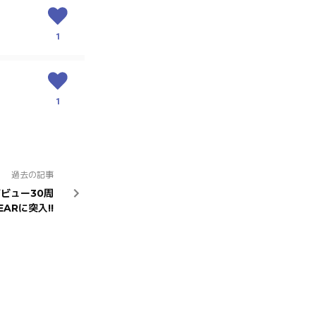
1
1
過去の記事
デビュー30周
ARに突入!!