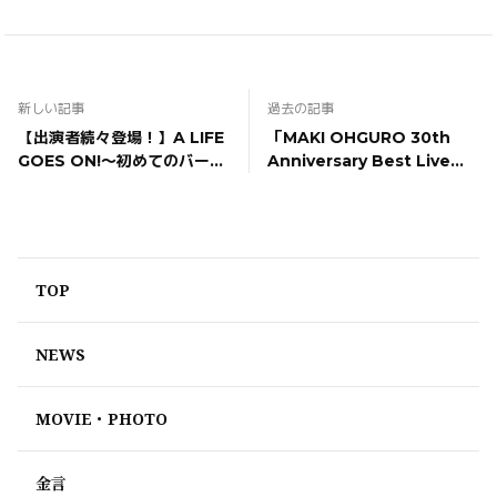
新しい記事
過去の記事
【出演者続々登場！】A LIFE
「MAKI OHGURO 30th
GOES ON!〜初めてのバース
Anniversary Best Live
デーライブ(イヴ)〜アフター
Tour 2022-23 -SPARKLE-
トーク
SeasonⅡPowered by
CHAMPAGNE COLLET」追
加公演決定！
TOP
NEWS
MOVIE・PHOTO
金言