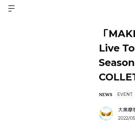
「MAKI 
Live T
Seaso
COLL
NEWS
EVENT
大黒摩
2022/05