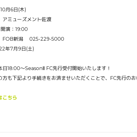
10
月
6
日
(
木
)
 アミューズメント佐渡
／開演：
19:00
先
FOB
新潟
025-229-5000
22
年
7
月
9
日
(
土
)
18:00〜SeasonⅡ FC先行受付開始いたします！
の方も下記より手続きをお済ませいただくことで、FC先行のお
はこちら