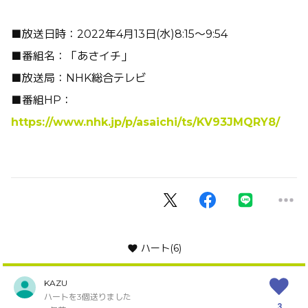
■放送日時：
2022
年
4
月
13
日
(
水
)8:15
〜
9:54
■番組名：「あさイチ」
■放送局：
NHK
総合テレビ
■番組
HP
：
https://www.nhk.jp/p/asaichi/ts/KV93JMQRY8/
ハート
(6)
KAZU
ハートを3個送りました
3