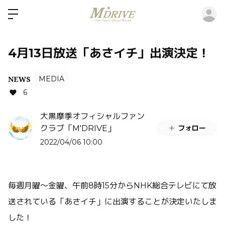
ロ
4月13日放送「あさイチ」出演決定！
NEWS
MEDIA
6
大黒摩季オフィシャルファン
フォロー
クラブ「M'DRIVE」
2022/04/06 10:00
毎週月曜〜金曜、午前
8
時
15
分から
NHK
総合テレビにて放
送されている「あさイチ」に出演することが決定いたしま
した！