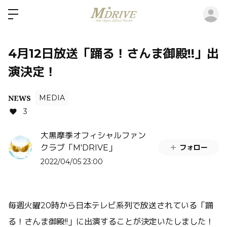
ロ
4月12日放送「踊る！さんま御殿!!」出
演決定！
NEWS
MEDIA
3
大黒摩季オフィシャルファン
フォロー
クラブ「M'DRIVE」
2022/04/05 23:00
毎週火曜
20
時から日本テレビ系列で放送されている「踊
る！さんま御殿
!!
」に出演することが決定いたしました！