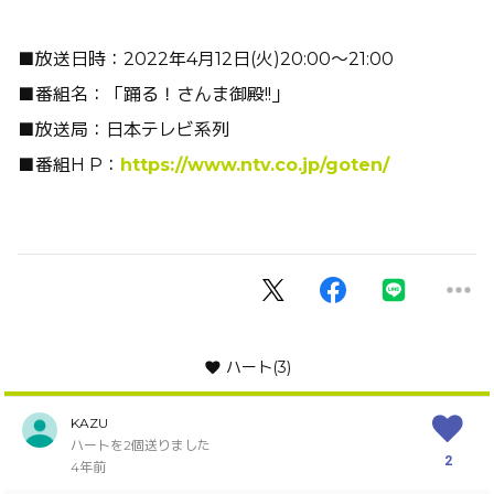
■放送日時：
2022
年
4
月
12
日
(
火
)20:00
〜
21:00
■番組名：「踊る！さんま御殿
!!
」
■放送局：日本テレビ系列
■番組
H P
：
https://www.ntv.co.jp/goten/
ハート
(3)
KAZU
ハートを2個送りました
2
4年前