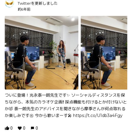
Twitterを更新しました
約6年前
ついに登場！光永泰一朗先生です✨ ソーシャルディスタンスを保
ちながら、本気のカラオケ企画❗️ 採点機能も付けるとか付けないと
か🤣 泰一朗先生のアドバイスを聞きながら摩季さんが何点取れる
か楽しみです㊗️ 今から歌いまーす🎤 https://t.co/U1db3a4Fgy
0
0
0