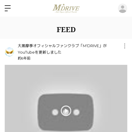
ロ
FEED
大黒摩季オフィシャルファンクラブ「M'DRIVE」が
YouTubeを更新しました
約6年前