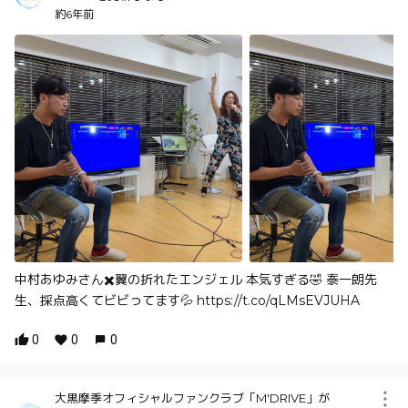
約6年前
中村あゆみさん✖️翼の折れたエンジェル 本気すぎる🤣 泰一朗先
生、採点高くてビビってます💦 https://t.co/qLMsEVJUHA
0
0
0
大黒摩季オフィシャルファンクラブ「M'DRIVE」が