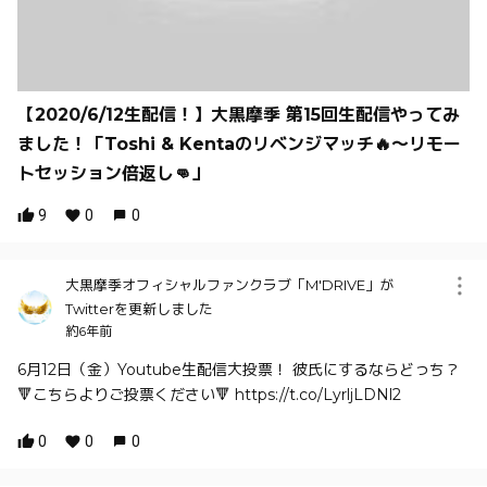
【2020/6/12生配信！】大黒摩季 第15回生配信やってみ
ました！「Toshi & Kentaのリベンジマッチ🔥〜リモー
トセッション倍返し👊」
9
0
0
大黒摩季オフィシャルファンクラブ「M'DRIVE」が
Twitterを更新しました
約6年前
6月12日（金）Youtube生配信大投票！ 彼氏にするならどっち？
🔻こちらよりご投票ください🔻 https://t.co/LyrljLDNl2
0
0
0