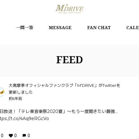
言
一問一答
MESSAGE
FAN CHAT
CAL
FEED
大黒摩季オフィシャルファンクラブ「M'DRIVE」がTwitterを
更新しました
約6年前
日放送！「テレ東音楽祭2020夏」～もう一度聞きたい最強…
tps://t.co/4Aq9eRGcVo
0
0
0