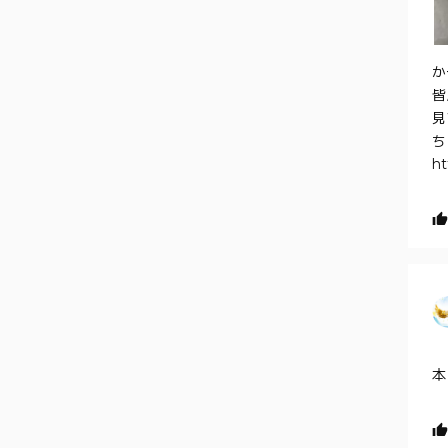
か
皆
見
ち
ht
本