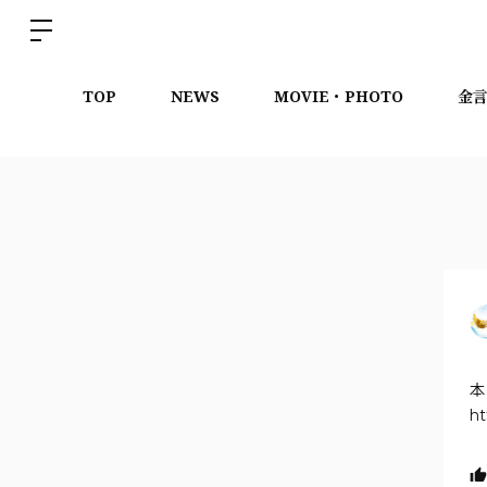
TOP
NEWS
MOVIE・PHOTO
金
本
ht