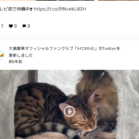
レビ前で待機中❣️ https://t.co/l9NvekL83H
1
0
0
大黒摩季オフィシャルファンクラブ「M'DRIVE」がTwitterを
更新しました
約6年前