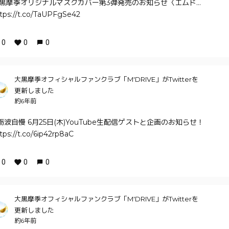
黒摩季オリジナルマスクカバー第3弾発売のお知らせ〈エムド…
tps://t.co/TaUPFgSe42
0
0
0
大黒摩季オフィシャルファンクラブ「M'DRIVE」がTwitterを
更新しました
約6年前
砺波自慢 6月25日(木)YouTube生配信ゲストと企画のお知らせ！
tps://t.co/6ip42rp8aC
0
0
0
大黒摩季オフィシャルファンクラブ「M'DRIVE」がTwitterを
更新しました
約6年前