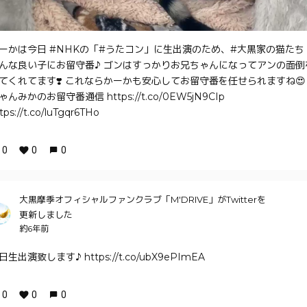
ーかは今日 #NHKの「#うたコン」に生出演のため、#大黒家の猫たち
んな良い子にお留守番♪ ゴンはすっかりお兄ちゃんになってアンの面倒
てくれてます❣️ これならかーかも安心してお留守番を任せられますね😍 
ゃんみかのお留守番通信 https://t.co/0EW5jN9CIp
tps://t.co/luTgqr6THo
0
0
0
大黒摩季オフィシャルファンクラブ「M'DRIVE」がTwitterを
更新しました
約6年前
日生出演致します♪ https://t.co/ubX9ePImEA
0
0
0