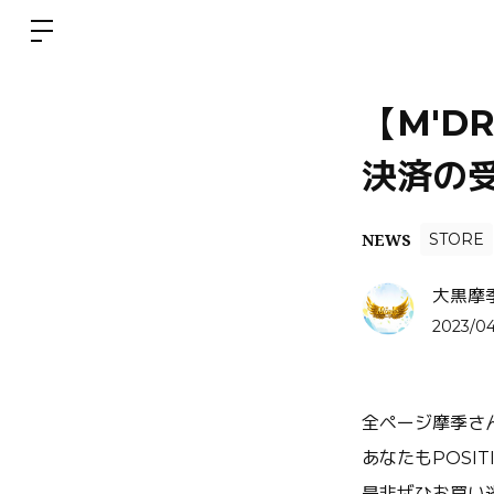
【M'D
決済の受
NEWS
STORE
大黒摩
2023/04
全ページ摩季さ
あなたもPOSI
是非ぜひお買い