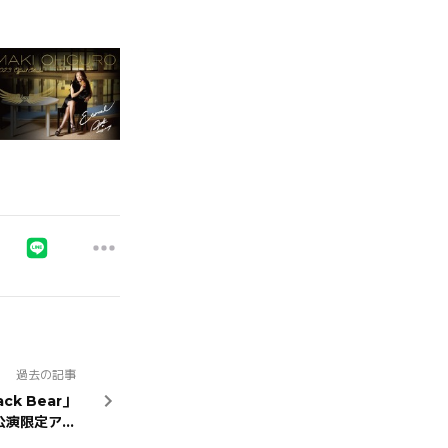
過去の記事
ck Bear」
公演限定アイ
テム登場!!