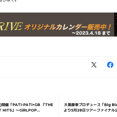
)開催「PATi-PATi×GB 『THE
大黒摩季プロデュース「Big Bla
T HITS』〜GiRLPOP
より5月28日ツアーファイナル
〜 」出演決定！