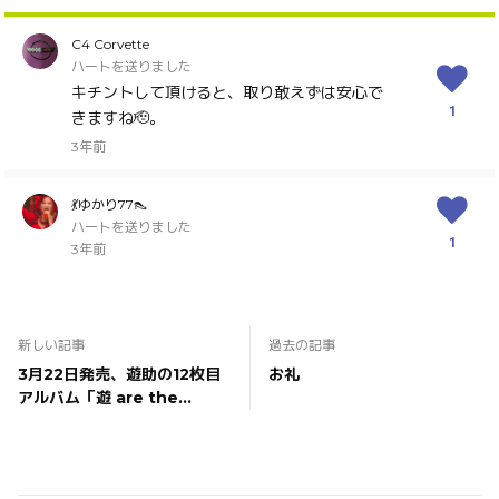
C4 Corvette
ハートを送りました
キチントして頂けると、取り敢えずは安心で
1
きますね🫡。
3年前
💃ゆかり77👠
ハートを送りました
1
3年前
新しい記事
過去の記事
3月22日発売、遊助の12枚目
お礼
アルバム「遊 are the
one」から大黒摩季が遊
turingゲストとして参加した
楽曲「トコナツ」が18日(土)
に先行配信開始！