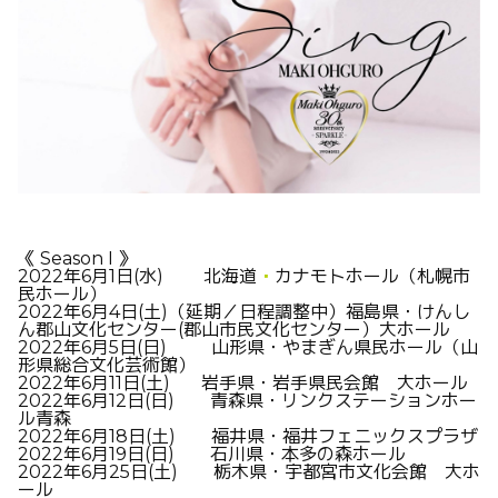
《
Season I
》
2022
年
6
月
1
日
(
水
)
北海道
・
カナモトホール（札幌市
民ホール）
2022
年
6
月
4
日
(
土
)
（延期／日程調整中）福島県・けんし
ん郡山文化センター
(
郡山市民文化センター）大ホール
2022
年
6
月
5
日
(
日
)
山形県・やまぎん県民ホール（山
形県総合文化芸術館）
2022
年
6
月
11
日
(
土
)
岩手県・岩手県民会館 大ホール
2022
年
6
月
12
日
(
日
)
青森県・リンクステーションホー
ル青森
2022
年
6
月
18
日
(
土
)
福井県・福井フェニックスプラザ
2022
年
6
月
19
日
(
日
)
石川県・本多の森ホール
2022
年
6
月
25
日
(
土
)
栃木県・宇都宮市文化会館 大ホ
ール