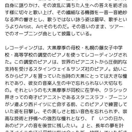
自身に語りかけ、その波乱に満ちた人生への答えを紡ぎ出
す様に切々と歌い上げ、その繊細なる機微を一音一音絶妙
なる声の響きとし、歌うではない詠う姿は最早、歌手とい
うより
Artist
、
Art
そのものだ。その思いのまま、ツアー
でのオープニング曲として披露している。
レコーディングは、大黒摩季の母校・札幌の藤女子中学
校・高等学校の講堂のピアノを使ってレコーディングされ
た。この講堂のピアノは、世界のピアニストから圧倒的な
支持を受けるスタインウェイ＆サンズ社のピアノ。幼いこ
ろからピアノを習っていた当時の大黒にとっては大きな憧
れであり、彼女の音楽人生の中で忘れられない大切なも
の。それというのも大黒摩季が同校に在学中、クラシック
界きっての奇才ピアニストであるスタニスラフ・ブーニン
がソ連より西ドイツに亡命する前、このピアノで練習して
いた姿を目撃し、その美しさと眩い音色を忘れられず、崇
高な技術と抒情への強烈な憧れとなり、『 いつの日か、
あのピアノの音を後世に残したい。 』と、長年の夢を叶