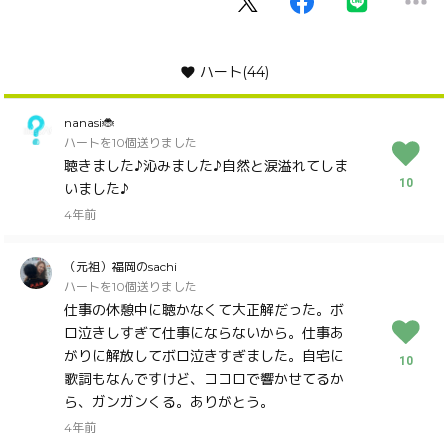
ハート
(44)
nanasi🐞
ハートを10個送りました
聴きました♪沁みました♪自然と涙溢れてしま
10
いました♪
4年前
（元祖）福岡のsachi
ハートを10個送りました
仕事の休憩中に聴かなくて大正解だった。ボ
ロ泣きしすぎて仕事にならないから。仕事あ
がりに解放してボロ泣きすぎました。自宅に
10
歌詞もなんですけど、ココロで響かせてるか
ら、ガンガンくる。ありがとう。
4年前