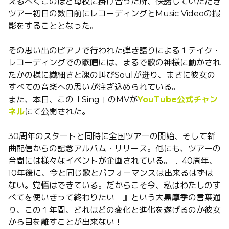
えるべくこのほど母校に掛け合った所、快諾していただき
ツアー初日の数日前にレコーディングと
Music Video
の撮
影をすることとなった。
その思い出のピアノで行われた弾き語りによる１テイク・
レコーディングでの歌唱には、まるで歌の神様に動かされ
たかの様に繊細さと魂の叫び
Soul
が迸り、まさに彼女の
すべての音楽への思いが注ぎ込められている。
また、本日、この「
Sing
」の
MV
が
YouTube
公式チャン
ネル
にて公開された。
30
周年のスタートと同時に全国ツアーの開始、そして新
曲配信からの記念アルバム・リリース。他にも、ツアーの
合間には様々なイベントが企画されている。『
40
周年、
10
年後に、今と同じ歌とパフォーマンスは出来るはずは
ない。覚悟はできている。だからこそ今、私はわたしのす
べてを使いきって終わりたい 』という大黒摩季の言葉通
り、この１年間、どれほどの変化と進化を遂げるのか彼女
から目を離すことが出来ない！