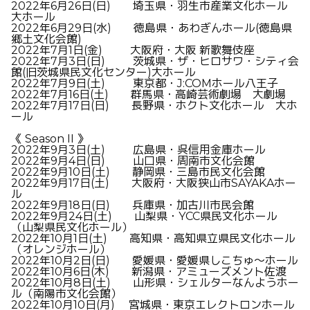
2022
年
6
月
26
日
(
日
)
埼玉県・羽生市産業文化ホール
大ホール
2022
年
6
月
29
日
(
水
)
徳島県・あわぎんホール
(
徳島県
郷土文化会館
)
2022
年
7
月
1
日
(
金
)
大阪府・大阪 新歌舞伎座
2022
年
7
月
3
日
(
日
)
茨城県・ザ・ヒロサワ・シティ会
館
(
旧茨城県民文化センター)大ホール
2022
年
7
月
9
日
(
土
)
東京都・
J:COM
ホール八王子
2022
年
7
月
16
日
(
土
)
群馬県・高崎芸術劇場 大劇場
2022
年
7
月
17
日
(
日
)
長野県・ホクト文化ホール 大ホ
ール
《
Season II
》
2022
年
9
月
3
日
(
土
)
広島県・呉信用金庫ホール
2022
年
9
月
4
日
(
日
)
山口県・周南市文化会館
2022
年
9
月
10
日
(
土
)
静岡県・三島市民文化会館
2022
年
9
月
17
日
(
土
)
大阪府・大阪狭山市
SAYAKA
ホー
ル
2022
年
9
月
18
日
(
日
)
兵庫県・加古川市民会館
2022
年
9
月
24
日
(
土
)
山梨県・
YCC
県民文化ホール
（山梨県民文化ホール）
2022
年
10
月
1
日
(
土
)
高知県・高知県立県民文化ホール
（オレンジホール）
2022
年
10
月
2
日
(
日
)
愛媛県・愛媛県しこちゅ～ホール
2022
年
10
月
6
日
(
木
)
新潟県・アミューズメント佐渡
2022
年
10
月
8
日
(
土
)
山形県・シェルターなんようホー
ル（南陽市文化会館）
2022
年
10
月
10
日
(
月
)
宮城県・東京エレクトロンホール