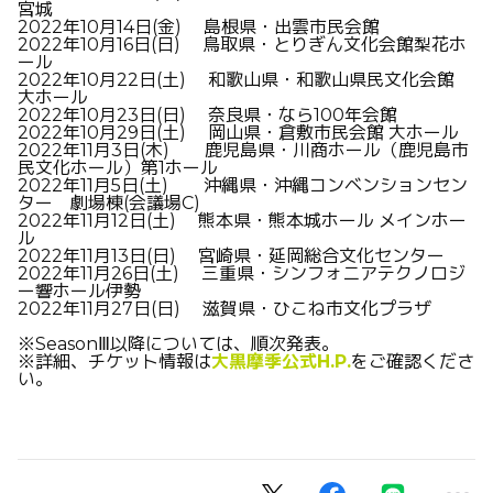
宮城
2022
年
10
月
14
日
(
金
)
島根県・出雲市民会館
2022
年
10
月
16
日
(
日
)
鳥取県・とりぎん文化会館梨花ホ
ール
2022
年
10
月
22
日
(
土
)
和歌山県・和歌山県民文化会館
大ホール
2022
年
10
月
23
日
(
日
)
奈良県・なら
100
年会館
2022
年
10
月
29
日
(
土
)
岡山県・倉敷市民会館 大ホール
2022
年
11
月
3
日
(
木
)
鹿児島県・川商ホール（鹿児島市
民文化ホール）第
1
ホール
2022
年
11
月
5
日
(
土
)
沖縄県・沖縄コンベンションセン
ター 劇場棟
(
会議場
C)
2022
年
11
月
12
日
(
土
)
熊本県・熊本城ホール メインホー
ル
2022
年
11
月
13
日
(
日
)
宮崎県・延岡総合文化センター
2022
年
11
月
26
日
(
土
)
三重県・シンフォニアテクノロジ
ー響ホール伊勢
2022
年
11
月
27
日
(
日
)
滋賀県・ひこね市文化プラザ
※
SeasonⅢ
以降については、順次発表。
※
詳細、チケット情報は
大黒摩季公式
H.P.
をご確認くださ
い。