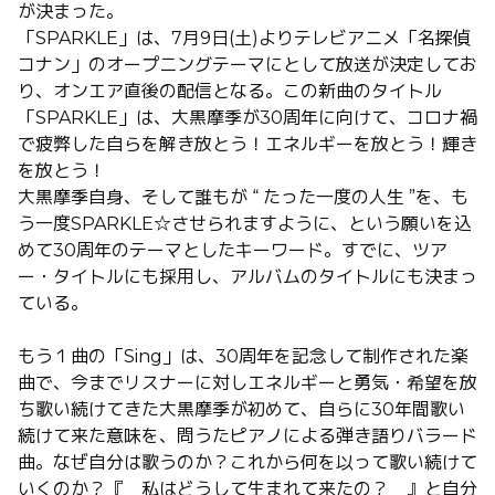
が決まった。
「
SPARKLE
」は、
7
月
9
日
(
土
)
よりテレビアニメ「名探偵
コナン」のオープニングテーマにとして放送が決定してお
り、オンエア直後の配信となる。この新曲のタイトル
「
SPARKLE
」は、大黒摩季が
30
周年に向けて、コロナ禍
で疲弊した自らを解き放とう！エネルギーを放とう！輝き
を放とう！
大黒摩季自身、そして誰もが “ たった一度の人生 ”を、も
う一度
SPARKLE
☆させられますように、という願いを込
めて
30
周年のテーマとしたキーワード。すでに、ツア
ー・タイトルにも採用し、アルバムのタイトルにも決まっ
ている。
もう１曲の「
Sing
」は、
30
周年を記念して制作された楽
曲で、今までリスナーに対しエネルギーと勇気・希望を放
ち歌い続けてきた大黒摩季が初めて、自らに
30
年間歌い
続けて来た意味を、問うたピアノによる弾き語りバラード
曲。なぜ自分は歌うのか？これから何を以って歌い続けて
いくのか？『 私はどうして生まれて来たの？ 』と自分