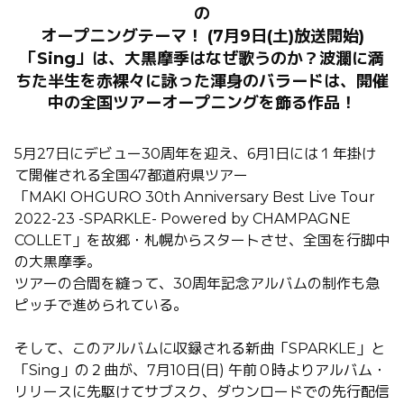
の
オープニングテーマ！
(7
月
9
日
(
土
)
放送開始
)
「
Sing
」は、
大黒摩季はなぜ歌うのか？波瀾に満
ちた半生を赤裸々に詠った渾身のバラードは、
開催
中の全国ツアーオープニングを飾る作品！
5
月
27
日にデビュー
30
周年を迎え、
6
月
1
日には１年掛け
て開催される全国
47
都道府県ツアー
「
MAKI OHGURO 30th Anniversary Best Live Tour
2022-23 -SPARKLE- Powered by CHAMPAGNE
COLLET
」を故郷・札幌からスタートさせ、全国を行脚中
の大黒摩季。
ツアーの合間を縫って、
30
周年記念アルバムの制作も急
ピッチで進められている。
そして、このアルバムに収録される新曲「
SPARKLE
」と
「
Sing
」の２曲が、
7
月
10
日
(
日
)
午前０時よりアルバム・
リリースに先駆けてサブスク、ダウンロードでの先行配信