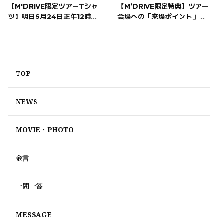
【M'DRIVE限定ツアーTシャ
【M’DRIVE限定特典】ツアー
ツ】明日6月24日正午12時よ
会場への「来場ポイント」に
かっぺい
り再販開始！
ついて
ハートを送りました
1
4年前
ku-u
TOP
ハートを送りました
1
4年前
NEWS
y.
ハートを送りました
1
MOVIE・PHOTO
4年前
みるねえ
金言
ハートを送りました
1
4年前
一問一答
MESSAGE