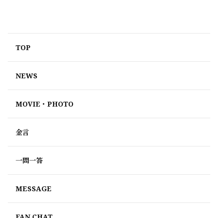
「マキ生💋」配信決定！
TOP
NEWS
MOVIE・PHOTO
金言
一問一答
MESSAGE
FAN CHAT