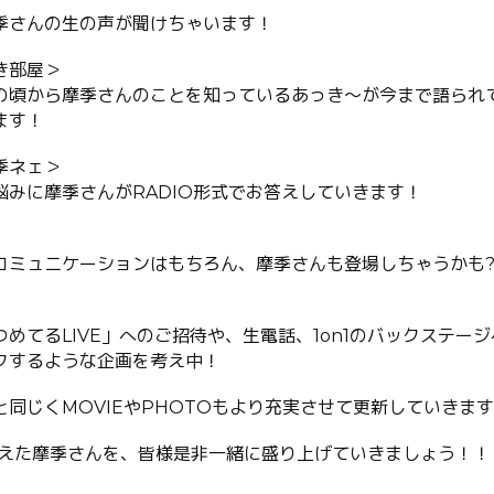
季さんの生の声が聞けちゃいます！
き部屋＞
の頃から摩季さんのことを知っているあっき〜が今まで語られ
ます！
季ネェ＞
悩みに摩季さんがRADIO形式でお答えしていきます！
コミュニケーションはもちろん、摩季さんも登場しちゃうかも?
めてるLIVE」へのご招待や、生電話、1on1のバックステー
クするような企画を考え中！
同じくMOVIEやPHOTOもより充実させて更新していきます
迎えた摩季さんを、皆様是非一緒に盛り上げていきましょう！！