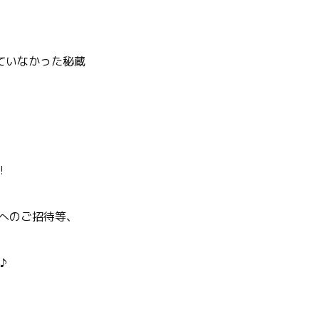
ていなかった秘蔵
!
ジへのご招待等、
♪