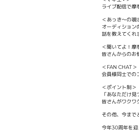
ライブ配信で摩
＜あっき〜の覗
オーディション
話を教えてくれ
＜聞いてよ！摩
皆さんからのお
＜FAN CHAT＞
会員様同士での
＜ポイント制＞
「あなただけ見つ
皆さんがワクワ
その他、今までと
今年30周年を