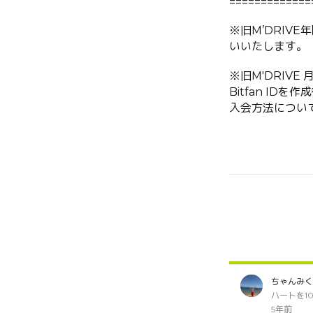
=============
※
旧
M’DRIVE
年
いいたします。
※旧M'DRIV
Bitfan ID
入会方法につい
ちゃんみく
ハートを1
5年前