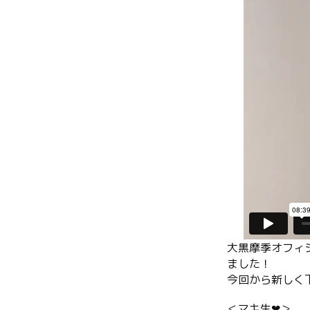
大黒摩季オフィシ
ました！
今回から新しく
＜マキ生
❤︎
＞