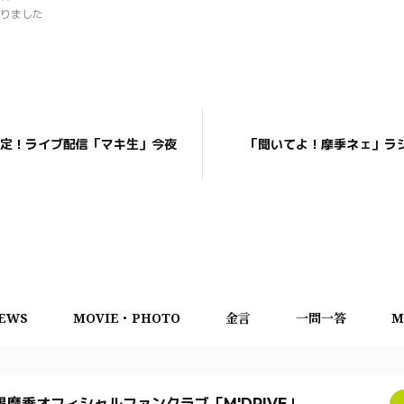
りました
E限定！ライブ配信「マキ生」今夜
「聞いてよ！摩季ネェ」ラ
EWS
MOVIE・PHOTO
金言
一問一答
M
黒摩季オフィシャルファンクラブ「M'DRIVE」