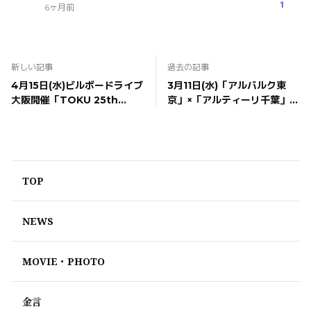
1
6ヶ月前
新しい記事
過去の記事
4月15日(水)ビルボードライブ
3月11日(水)「アルバルク東
大阪開催「TOKU 25th
京」×「アルティーリ千葉」戦
Anniversary Live」ゲスト
のハーフタイムショーに出演
出演決定！
決定！
TOP
NEWS
MOVIE・PHOTO
金言