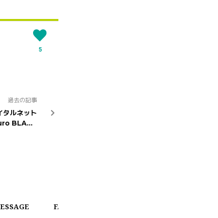
5
過去の記事
イタルネット
uro BLACK
(日)放送スター
ト！
ESSAGE
FAN CHAT
CALENDAR
OFFICIAL 