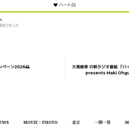
ハート
(5)
👠
個送りました
ペーン2026🌅
大黒摩季 の新ラジオ番組 『バ
presents Maki Ohg
SUNDAY!』 2026年1月4日
EWS
MOVIE・PHOTO
金言
一問一答
M