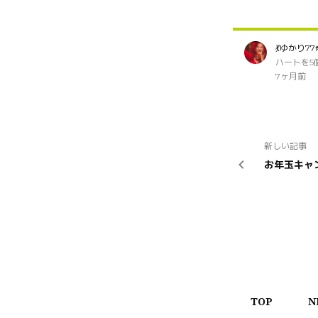
💃ゆかり77
ハートを5
7ヶ月前
新しい記事
お年玉キャン
TOP
N