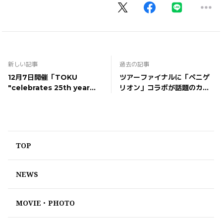
新しい記事
過去の記事
12月7日開催「TOKU
ツアーファイナルに「ペニゲ
"celebrates 25th year
リオン」コラボが話題のカリ
with special guests"」ゲ
スマボイストレーナー秋山先
スト出演決定！
生ことロバート秋山竜次、さ
らにオルケスタ・デ・ラ・ル
スからボーカルのNORA
SUZUKI、JINが参加決定！
TOP
NEWS
MOVIE・PHOTO