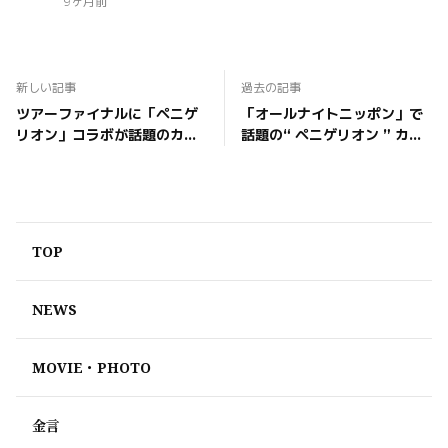
9ヶ月前
新しい記事
過去の記事
ツアーファイナルに「ペニゲ
「オールナイトニッポン」で
リオン」コラボが話題のカリ
話題の“ ペニゲリオン ” カリ
スマボイストレーナー秋山先
スマボイストレーナー秋山先
生ことロバート秋山竜次、さ
生とのコラボが実現！ 謎の言
らにオルケスタ・デ・ラ・ル
葉に注目が集まる「ペニゲリ
スからボーカルのNORA
オン 〜熱くなれver.〜」 本日
SUZUKI、JINが参加決定！
デジタル配信リリース!!
TOP
NEWS
MOVIE・PHOTO
金言