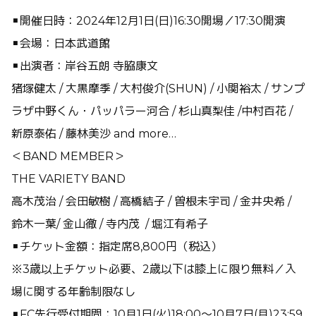
▪︎開催日時：2024年12月1日(日)16:30開場／17:30開演
▪︎会場：日本武道館
▪︎出演者：岸谷五朗 寺脇康文
猪塚健太 / 大黒摩季 / 大村俊介(SHUN) / 小関裕太 / サンプ
ラザ中野くん・パッパラー河合 / 杉山真梨佳 /中村百花 /
新原泰佑 / 藤林美沙 and more…
＜BAND MEMBER＞
THE VARIETY BAND
高木茂治 / 会田敏樹 / 高橋結子 / 曽根未宇司 / 金井央希 /
鈴木一葉/ 金山徹 / 寺内茂 / 堀江有希子
▪︎チケット金額：指定席8,800円（税込）
※3歳以上チケット必要、2歳以下は膝上に限り無料／入
場に関する年齢制限なし
▪︎FC先行受付期間：10月1日(火)18:00〜10月7日(月)23:59