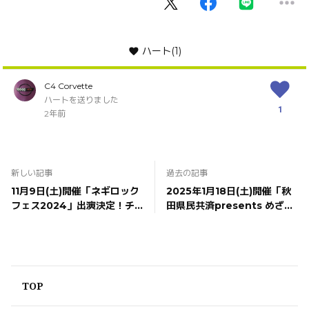
ハート
(1)
C4 Corvette
ハートを送りました
1
2年前
新しい記事
過去の記事
11月9日(土)開催「ネギロック
2025年1月18日(土)開催「秋
フェス2024」出演決定！チ
田県民共済presents めざま
ケット発売中！
しクラシックス in秋田」FC
先行の受付は明日10月6日
(日)23:59まで
TOP