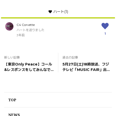
ハート
(1)
C4 Corvette
ハートを送りました
1
3年前
新しい記事
過去の記事
【東京Only Peace】コール
5月27日(土)18時放送、フジ
&レスポンスをしてみんなで
テレビ「MUSIC FAIR」出演
ツアーファイナルを盛り上げ
決定！
よう！
TOP
NEWS