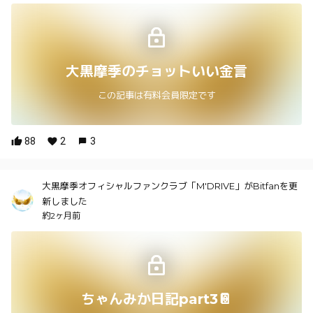
大黒摩季のチョットいい金言
この記事は有料会員限定です
88
2
3
大黒摩季オフィシャルファンクラブ「M'DRIVE」がBitfanを更
新しました
約2ヶ月前
ちゃんみか日記part3📔