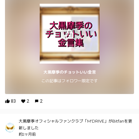
大黒摩季のチョットいい金言
この記事はフォロワー限定です
83
2
2
大黒摩季オフィシャルファンクラブ「M'DRIVE」がBitfanを更
新しました
約2ヶ月前