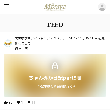
ロ
FEED
大黒摩季オフィシャルファンクラブ「M'DRIVE」がBitfanを更
新しました
約1ヶ月前
ちゃんみか日記part5📔
この記事は有料会員限定です
95
1
11