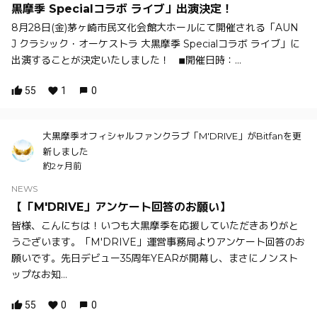
黒摩季 Specialコラボ ライブ」出演決定！
8月28日(金)茅ヶ崎市民文化会館大ホールにて開催される「AUN
J クラシック・オーケストラ 大黒摩季 Specialコラボ ライブ」に
出演することが決定いたしました！ ◾︎開催日時：...
55
1
0
大黒摩季オフィシャルファンクラブ「M'DRIVE」がBitfanを更
新しました
約2ヶ月前
NEWS
【「M'DRIVE」アンケート回答のお願い】
皆様、こんにちは！いつも大黒摩季を応援していただきありがと
うございます。「M'DRIVE」運営事務局よりアンケート回答のお
願いです。先日デビュー35周年YEARが開幕し、まさにノンスト
ップなお知...
55
0
0