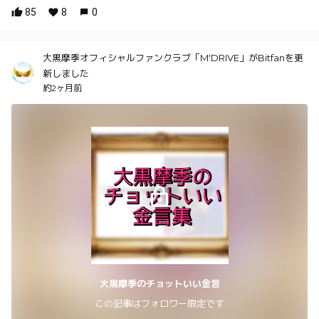
85
8
0
大黒摩季オフィシャルファンクラブ「M'DRIVE」がBitfanを更
新しました
約2ヶ月前
大黒摩季のチョットいい金言
この記事はフォロワー限定です