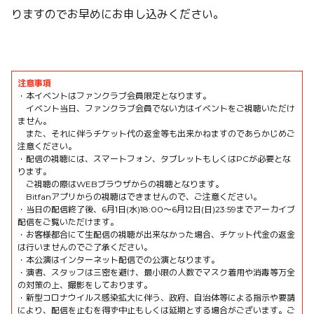
りますのでお早めにお申し込みください。
注意事項
・本イベントはファンクラブ会員限定となります。
イベント当日、ファンクラブ会員でない方はイベントをご視聴いただけ
ません。
また、それに伴うチケット代の返金等も出来かねますのであらかじめご
注意ください。
・配信の視聴には、スマートフォン、タブレットもしくはPCが必要とな
ります。
ご視聴の際はWEBブラウザからの視聴となります。
Bitfanアプリからの視聴はできませんので、ご注意ください。
・当日の配信終了後、
6月1日(水)18:00〜6月12日(日)23:59
までアーカイブ
配信をご覧いただけます。
・お客様都合にて生配信の視聴が出来なかった場合、チケット代金の返金
は行いませんのでご了承ください。
・本公演はインターネット配信での公演となります。
・演者、スタッフは三密を避け、最小限の人数でマスク着用や消毒等万全
の対策の上、撮影をしております。
・新型コロナウイルス感染拡大に伴う、政府、自治体等による指示や要請
により、配信を止むを得ず中止もしくは延期とする場合がございます。ご