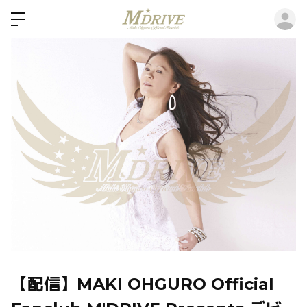
ロ
【配信】MAKI OHGURO Official