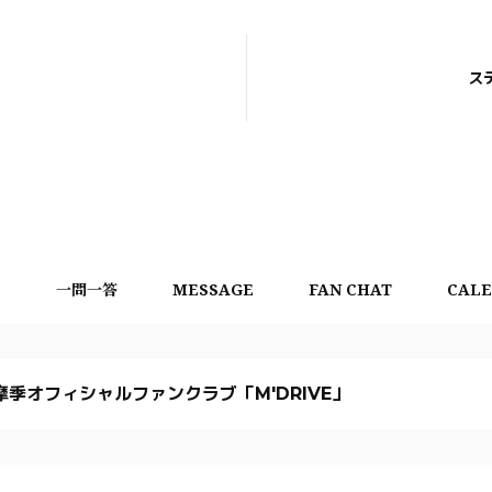
ス
言
一問一答
MESSAGE
FAN CHAT
CAL
摩季オフィシャルファンクラブ「M'DRIVE」