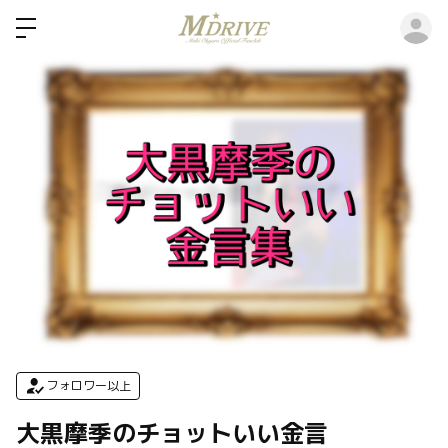
ロ
フォロワー以上
大黒摩季のチョットいい金言