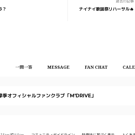
過去の記事
ラ？
ナイナイ歌謡祭リハーサル🔥
言
一問一答
MESSAGE
FAN CHAT
CAL
摩季オフィシャルファンクラブ「M'DRIVE」
バシーポリシー
コミュニティガイドライン
特商法に基づく表示
よくあ