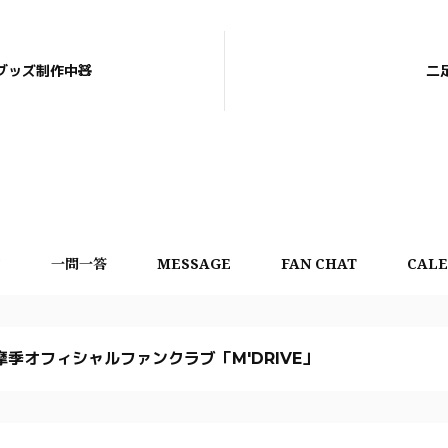
グッズ制作中🧸
二
言
一問一答
MESSAGE
FAN CHAT
CAL
摩季オフィシャルファンクラブ「M'DRIVE」